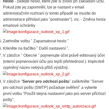
Heslo
- zadejte heslo, které jste si zvolili při zakládání účtu.
Pokud jste jej zapomněli, lze je nastavit v email
administračním rozhraní (v tomto případě se musíte do
administrace přihlásit jako "postmaster"). viz. - Změna hesla
emailové schránky
Zatrhněte volbu " Zapamatovat heslo "
Klikněte na tlačítko " Další nastavení ".
V záložce " Obecné " pojmenujte účet právě editovaný účet
(interní pojmenování účtu pro lepší přehlednost ). Implicitně
vyplněný název nebývá příliš výstižný.
V záložce "
Server pro odchozí poštu
" zaškrtněte "Server
pro odchozí poštu (SMTP) požaduje ověření" a vyberte
první volbu "Použít stejná nastavení jako pro server příchozí
pošty".