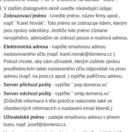
V dalším dialogovém okně uveďte následující údaje:
Zobrazovací jméno
- Uveďte jméno, název firmy apod.,
např. "Karel Novák". Toto jméno se zobrazuje lidem, kterým
jsou zprávy odesílány. Jestliže toto jméno zůstane
nevyplněno, adresátům se zobrazí pouze e-mailová adresa.
Elektronická adresa
- napište emailovou adresu
nastavovaného účtu (např. karel.novak@domena.cz ).
Pokud chcete, aby vám uživatelé, kterým zašlete zprávu
prostřednictvím takto nastaveného účtu odpovídali na jinou
adresu (např. na post.cz apod. ) vyplňte patřičnou adresu.
Server příchozí pošty
- vyplňte " pop.domena.xx"
Server odchozí pošty
- vyplňte " smtp.domena.xx"
(Důležité informace k této položce naleznete také ve
všeobecných informacích o nastavení email klientů.)
Uživatelské jméno
- zadejte emailovou adresu v plnem
tvaru, např. josef@domena.cz.