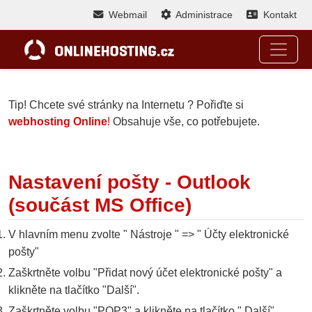
Webmail
Administrace
Kontakt
Tip! Chcete své stránky na Internetu ? Pořiďte si
webhosting Online
!
Obsahuje vše, co potřebujete.
Nastavení pošty - Outlook
(součást MS Office)
V hlavním menu zvolte " Nástroje " => " Účty elektronické
pošty"
Zaškrtněte volbu "Přidat nový účet elektronické pošty" a
klikněte na tlačítko "Další".
Zaškrtněte volbu "POP3" a klikněte na tlačítko " Další".